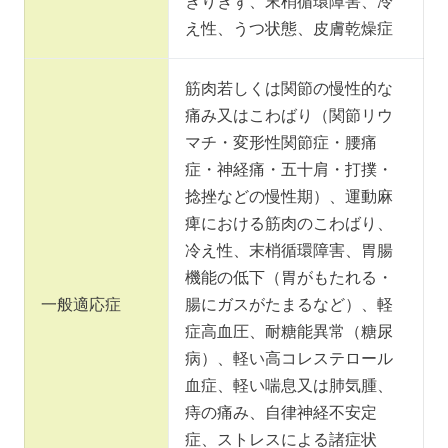
きりきず、末梢循環障害、冷
え性、うつ状態、皮膚乾燥症
筋肉若しくは関節の慢性的な
痛み又はこわばり（関節リウ
マチ・変形性関節症・腰痛
症・神経痛・五十肩・打撲・
捻挫などの慢性期）、運動麻
痺における筋肉のこわばり、
冷え性、末梢循環障害、胃腸
機能の低下（胃がもたれる・
一般適応症
腸にガスがたまるなど）、軽
症高血圧、耐糖能異常（糖尿
病）、軽い高コレステロール
血症、軽い喘息又は肺気腫、
痔の痛み、自律神経不安定
症、ストレスによる諸症状