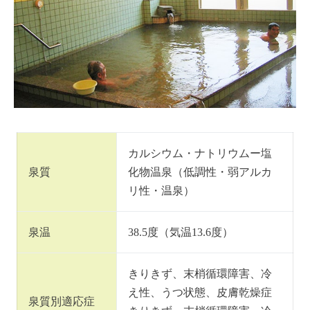
カルシウム・ナトリウムー塩
泉質
化物温泉（低調性・弱アルカ
リ性・温泉）
泉温
38.5度（気温13.6度）
きりきず、末梢循環障害、冷
え性、うつ状態、皮膚乾燥症
泉質別適応症